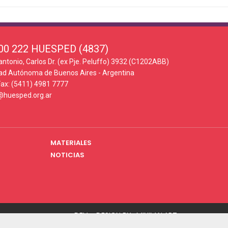
00 222 HUESPED (4837)
antonio, Carlos Dr. (ex Pje. Peluffo) 3932 (C1202ABB)
ad Autónoma de Buenos Aires - Argentina
Fax: (5411) 4981 7777
@huesped.org.ar
MATERIALES
NOTICIAS
DEV + DESIGN BY
MINIMALART