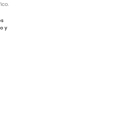
ico.
os
to y