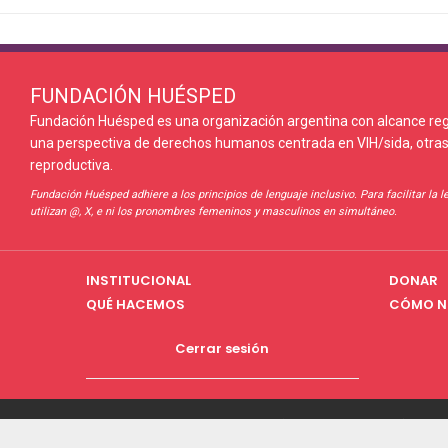
FUNDACIÓN HUÉSPED
Fundación Huésped es una organización argentina con alcance reg
una perspectiva de derechos humanos centrada en VIH/sida, otras
reproductiva.
Fundación Huésped adhiere a los principios de lenguaje inclusivo. Para facilitar la 
utilizan @, X, e ni los pronombres femeninos y masculinos en simultáneo.
INSTITUCIONAL
DONAR
QUÉ HACEMOS
CÓMO N
Cerrar sesión
Copyright © 2026 Fundación Huésped -
Política 